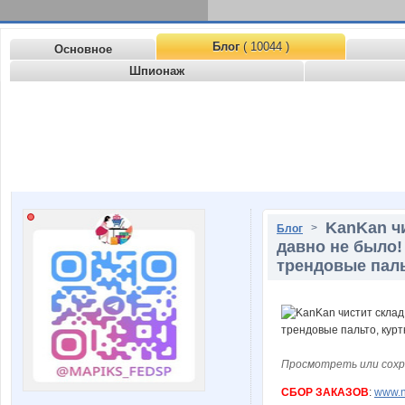
Блог
( 10044 )
Основное
Шпионаж
KanKan чи
>
Блог
давно не было!
трендовые пальт
Просмотреть или сохр
СБОР ЗАКАЗОВ
:
www.n