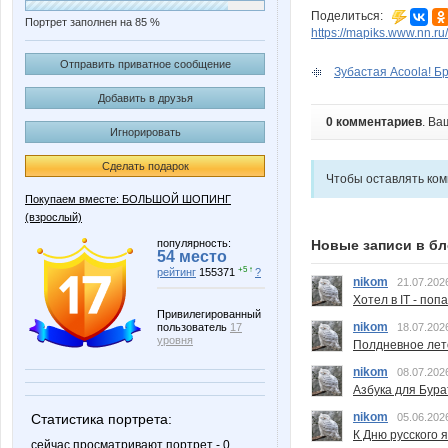
Поделиться:
Портрет заполнен на 85 %
https://mapiks.www.nn.ru/
Отправить приватное сообщение
Зубастая Acoola! Бр
Добавить в друзья
0 комментариев
. Ва
Игнорировать
Сделать подарок
Чтобы оставлять ко
Покупаем вместе: БОЛЬШОЙ ШОПИНГ
(взрослый)
популярность:
Новые записи в бл
54 место
+5 ↑
рейтинг
155371
?
nikom
21.07.202
Хотел в IT - поп
Привилегированный
nikom
пользователь
17
18.07.202
уровня
Полдневное лет
nikom
08.07.202
Азбука для Бура
nikom
Статистика портрета:
05.06.202
К Дню русского 
сейчас просматривают портрет - 0