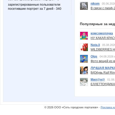
nikom
05.06.202
зарегистрированные пользователи
В связи с пмэф-
посетившие портрет за 7 дней - 340
Популярные за не
комсомолочка
НУ КАКАЯ КРАСОТ
Nata.li
05.08.202
WILDBERRIES Н
Olgs
04.08.2026 
Фото вещей из ки
ЛУЧШАЯ МАРК
[b]Обувь Ralf Ri
Мил@н@
01.08
ЕЛЛЕТТО!!!ДИК
© 2026 ООО «Сеть городских порталов» ·
Реклама н