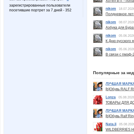
Хотел в IT - поп
зарегистрированные пользователи
nikom
18.07.202
посетившие портрет за 7 дней - 352
Полдневное лет
nikom
08.07.202
Азбука для Бура
nikom
05.06.202
К Дню русского 
nikom
05.06.202
В связи с пмэф-
Популярные за не
ЛУЧШАЯ МАРК
[b]Обувь RALF RI
Lonza
05.08.2026
ТОВАРЫ ДЛЯ ДО
ЛУЧШАЯ МАРК
[b]Обувь Ralf Ri
Nata.li
05.08.202
WILDBERRIES Н