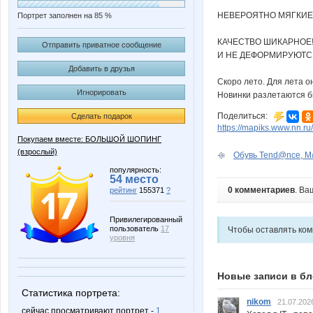
НЕВЕРОЯТНО МЯГКИЕ,
Портрет заполнен на 85 %
КАЧЕСТВО ШИКАРНОЕ!
Отправить приватное сообщение
И НЕ ДЕФОРМИРУЮТСЯ
Добавить в друзья
Скоро лето. Для лета о
Игнорировать
Новинки разлетаются б
Поделиться:
Сделать подарок
https://mapiks.www.nn.ru/
Покупаем вместе: БОЛЬШОЙ ШОПИНГ
(взрослый)
Обувь Tend@nce, M@i
популярность:
54 место
0 комментариев
. Ва
рейтинг
155371
?
Привилегированный
пользователь
17
Чтобы оставлять ко
уровня
Новые записи в бл
Статистика портрета:
nikom
21.07.202
сейчас просматривают портрет -
1