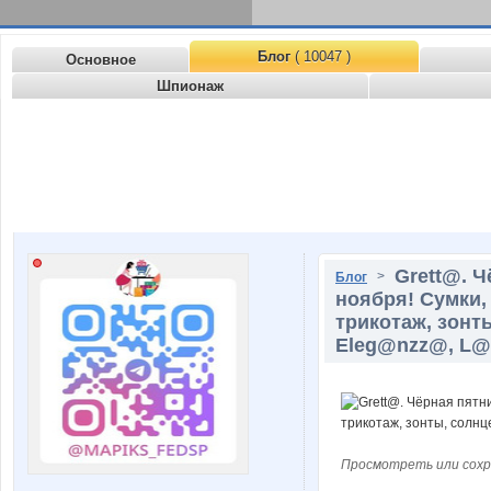
Блог
( 10047 )
Основное
Шпионаж
Grett@. Ч
>
Блог
ноября! Сумки,
трикотаж, зонт
Eleg@nzz@, L@bb
Просмотреть или сохр