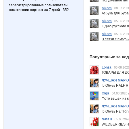
Полдневное лет
зарегистрированные пользователи
nikom
08.07.202
посетившие портрет за 7 дней - 352
Азбука для Бура
nikom
05.06.202
К Дню русского 
nikom
05.06.202
В связи с пмэф-
Популярные за не
Lonza
05.08.2026
ТОВАРЫ ДЛЯ ДО
ЛУЧШАЯ МАРК
[b]Обувь RALF RI
Olgs
04.08.2026 
Фото вещей из ки
ЛУЧШАЯ МАРК
[b]Обувь Ralf Ri
Nata.li
05.08.202
WILDBERRIES Н