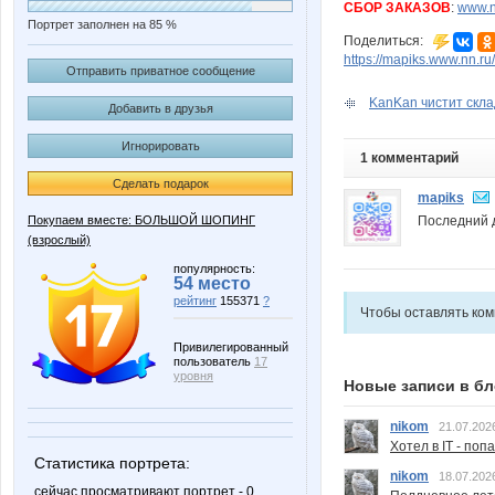
СБОР ЗАКАЗОВ
:
www.n
Портрет заполнен на 85 %
Поделиться:
https://mapiks.www.nn.ru/
Отправить приватное сообщение
KanKan чиcтит склад
Добавить в друзья
Игнорировать
1 комментарий
Сделать подарок
mapiks
Последний д
Покупаем вместе: БОЛЬШОЙ ШОПИНГ
(взрослый)
популярность:
54 место
рейтинг
155371
?
Чтобы оставлять ко
Привилегированный
пользователь
17
уровня
Новые записи в бл
nikom
21.07.202
Хотел в IT - поп
Статистика портрета:
nikom
18.07.202
сейчас просматривают портрет - 0