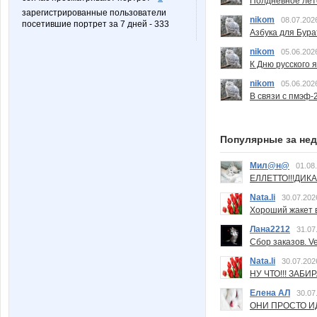
Полдневное лет
зарегистрированные пользователи
nikom
08.07.202
посетившие портрет за 7 дней - 333
Азбука для Бура
nikom
05.06.202
К Дню русского 
nikom
05.06.202
В связи с пмэф-
Популярные за не
Мил@н@
01.08
ЕЛЛЕТТО!!!ДИК
Nata.li
30.07.202
Хороший жакет вс
Лана2212
31.07
Сбор заказов. Ve
Nata.li
30.07.202
НУ ЧТО!!! ЗАБИ
Елена АЛ
30.07
ОНИ ПРОСТО ИД