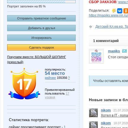
СБОР ЗАКАЗОВ
:
www.n
Портрет заполнен на 85 %
Поделиться:
https://mapiks.www.nn.ru/
Отправить приватное сообщение
Детский Кл.ев.ер. Т
Добавить в друзья
Игнорировать
1 комментарий
Сделать подарок
mapiks
Стоп сегодн
Покупаем вместе: БОЛЬШОЙ ШОПИНГ
(взрослый)
популярность:
54 место
рейтинг
155356
?
Чтобы оставлять ко
Привилегированный
пользователь
17
уровня
Новые записи в бл
nikom
21.07.202
Хотел в IT - поп
Статистика портрета:
nikom
18.07.202
сейчас просматривают портрет -
1