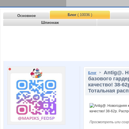
Блог
( 10036 )
Основное
Шпионаж
Аntig@. 
>
Блог
базового гарде
качество! 38-6
Тотальная расп
Просмотреть или сохр