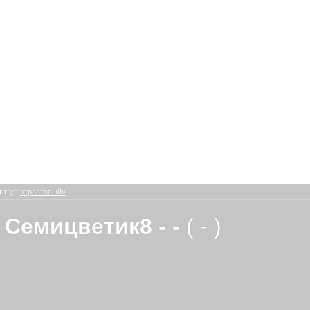
татус
«трастовый»
 Семицветик8 - -
( - )