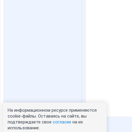
На информационном ресурсе применяются
Статистика портрета:
cookie-файлы. Оставаясь на сайте, вы
подтверждаете свое
согласие
на их
сейчас просматривают портрет - 0
использование.
зарегистрированные пользователи