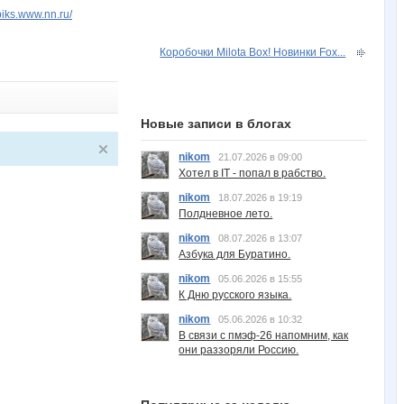
piks.www.nn.ru/
Коробочки Milota Box! Новинки Fox...
Новые записи в блогах
nikom
21.07.2026 в 09:00
Хотел в IT - попал в рабство.
nikom
18.07.2026 в 19:19
Полдневное лето.
nikom
08.07.2026 в 13:07
Азбука для Буратино.
nikom
05.06.2026 в 15:55
К Дню русского языка.
nikom
05.06.2026 в 10:32
В связи с пмэф-26 напомним, как
они раззоряли Россию.