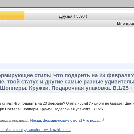
Друзья
( 5398 )
Мне нра
ормирующие стиль! Что подарить на 23 февраля? 
е, твой статус и другие самые разные удивитель
 Шопперы. Кружки. Подарочная упаковка. В.1/25
0
анить оригинал:
Носки, формирующие стиль! Что пода...
n.ru/community/pv/main/...ery_kruzhk.html#