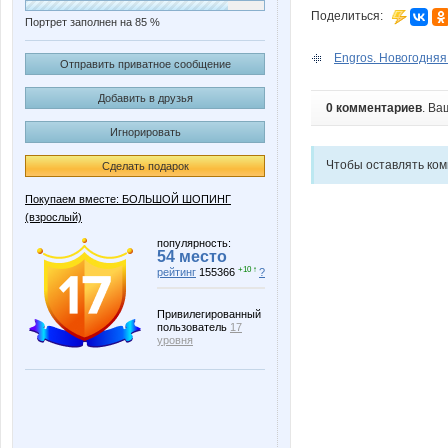
Поделиться:
Портрет заполнен на 85 %
Engros. Новогодняя
Отправить приватное сообщение
Добавить в друзья
0 комментариев
. Ва
Игнорировать
Чтобы оставлять ко
Сделать подарок
Покупаем вместе: БОЛЬШОЙ ШОПИНГ
(взрослый)
популярность:
54 место
+10 ↑
рейтинг
155366
?
Привилегированный
пользователь
17
уровня