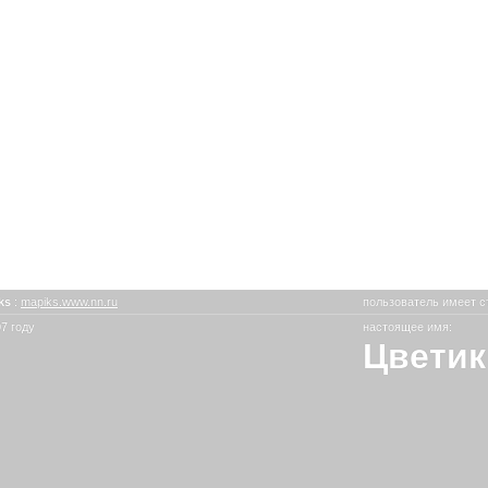
ks
:
mapiks.www.nn.ru
пользователь имеет с
7 году
настоящее имя:
Цветик