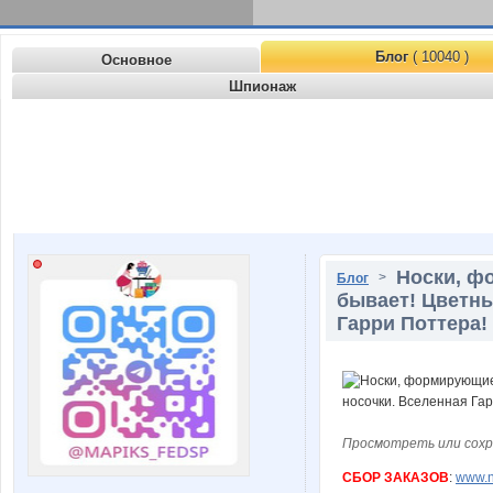
Блог
( 10040 )
Основное
Шпионаж
Носки, ф
>
Блог
бывает! Цветны
Гарри Поттера!
Просмотреть или сохр
СБОР ЗАКАЗОВ
:
www.n