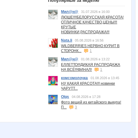
Популярные за неделю
Мил@н@
31.07.2026 в 16:00
ЛЮШЕ!!!!БЕЛОРУССКАЯ КРАСОТА!
ОТЛИЧНОЕ КАЧЕСТВО,ЦЕНЫ!!!
КРУТЫЕ
НОВИНКИ,РАСПРОДАЖА!!!
Nata.li
05.08.2026 в 16:56
WILDBERRIES НЕРВНО КУРИТ В
СТОРОНК...
1
Мил@н@
01.08.2026 в 13:22
ЕЛЛЕТТО!!!ДИКАЯ РАСПРОДАЖА
НА ВСЁ!!!ФИНАЛ!
1
комсомолочка
01.08.2026 в 13:45
НУ КАКАЯ КРАСОТА!!! новинки
ЧАРУТТ...
Olgs
04.08.2026 в 17:28
Фото вещей из китайского выкупа!
П...
3