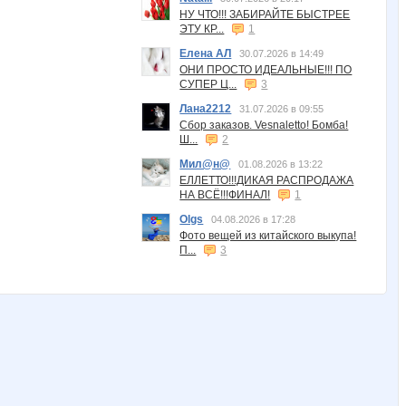
НУ ЧТО!!! ЗАБИРАЙТЕ БЫСТРЕЕ
ЭТУ КР...
1
Елена АЛ
30.07.2026 в 14:49
ОНИ ПРОСТО ИДЕАЛЬНЫЕ!!! ПО
СУПЕР Ц...
3
Лана2212
31.07.2026 в 09:55
Сбор заказов. Vesnaletto! Бомба!
Ш...
2
Мил@н@
01.08.2026 в 13:22
ЕЛЛЕТТО!!!ДИКАЯ РАСПРОДАЖА
НА ВСЁ!!!ФИНАЛ!
1
Olgs
04.08.2026 в 17:28
Фото вещей из китайского выкупа!
П...
3