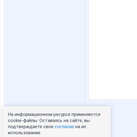
На информационном ресурсе применяются
Статистика портрета:
cookie-файлы. Оставаясь на сайте, вы
подтверждаете свое
согласие
на их
сейчас просматривают портрет - 0
использование.
зарегистрированные пользователи