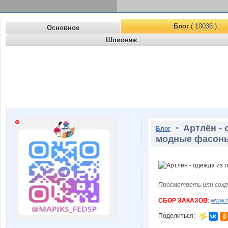
Блог
( 10036 )
Основное
Шпионаж
Артлён - 
>
Блог
модные фасоны 
Просмотреть или сохр
СБОР ЗАКАЗОВ
:
www.n
Поделиться: