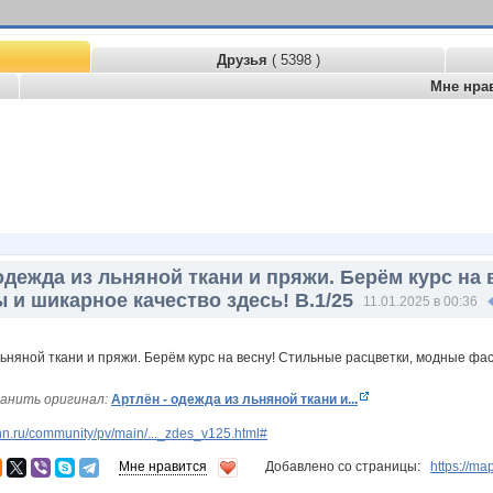
Друзья
( 5398 )
Мне нра
одежда из льняной ткани и пряжи. Берём курс на
и шикарное качество здесь! В.1/25
11.01.2025 в 00:36
анить оригинал:
Артлён - одежда из льняной ткани и...
n.ru/community/pv/main/..._zdes_v125.html#
Мне нравится
Добавлено со страницы:
https://ma