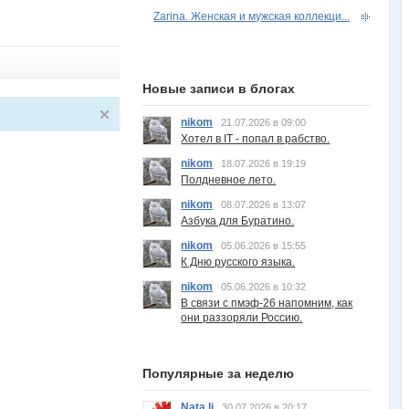
Zarina. Женская и мужская коллекци...
Новые записи в блогах
nikom
21.07.2026 в 09:00
Хотел в IT - попал в рабство.
nikom
18.07.2026 в 19:19
Полдневное лето.
nikom
08.07.2026 в 13:07
Азбука для Буратино.
nikom
05.06.2026 в 15:55
К Дню русского языка.
nikom
05.06.2026 в 10:32
В связи с пмэф-26 напомним, как
они раззоряли Россию.
Популярные за неделю
Nata.li
30.07.2026 в 20:17