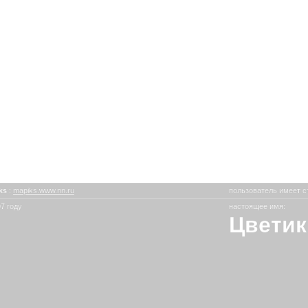
ks
:
mapiks.www.nn.ru
пользователь имеет с
7 году
настоящее имя:
Цветик