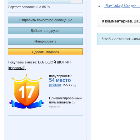
PlayToday! Скидки п
Портрет заполнен на 85 %
Отправить приватное сообщение
0 комментариев
. Ва
Добавить в друзья
Чтобы оставлять ко
Игнорировать
Сделать подарок
Покупаем вместе: БОЛЬШОЙ ШОПИНГ
(взрослый)
популярность:
54 место
рейтинг
155356
?
Привилегированный
пользователь
17
уровня