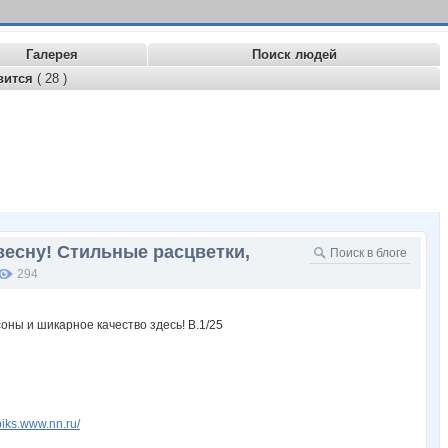
Галерея
Поиск людей
вится
( 28 )
 весну! Стильные расцветки,
294
piks.www.nn.ru/