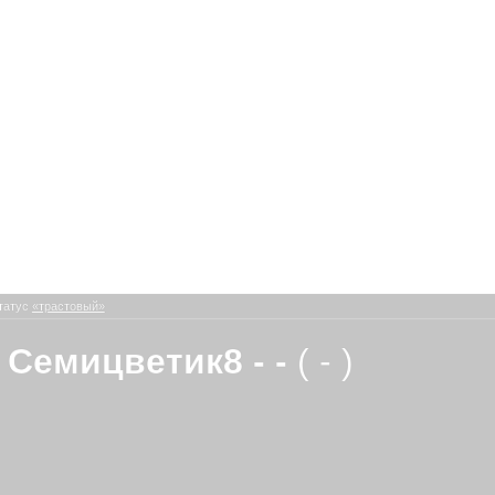
татус
«трастовый»
 Семицветик8 - -
( - )