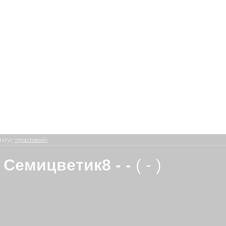
татус
«трастовый»
 Семицветик8 - -
( - )