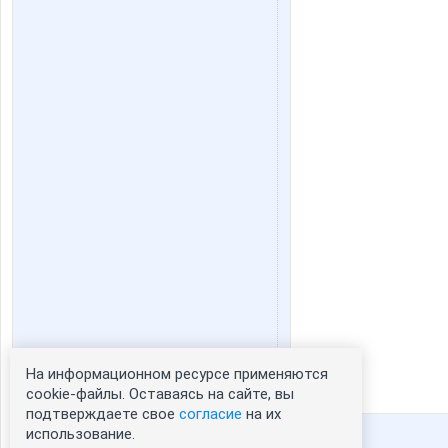
На информационном ресурсе применяются
Статистика портрета:
cookie-файлы. Оставаясь на сайте, вы
подтверждаете свое
согласие
на их
сейчас просматривают портрет -
1
использование.
зарегистрированные пользователи