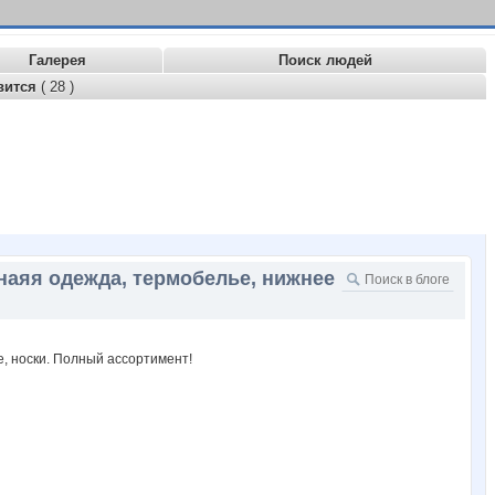
Галерея
Поиск людей
вится
( 28 )
наяя одежда, термобелье, нижнее