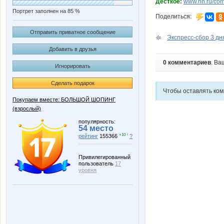
Десткое:
www.nn.ru/com
Портрет заполнен на 85 %
Поделиться:
Отправить приватное сообщение
Экспресс-сбор 3 дня
Добавить в друзья
0 комментариев
. Ва
Игнорировать
Сделать подарок
Чтобы оставлять ко
Покупаем вместе: БОЛЬШОЙ ШОПИНГ
(взрослый)
популярность:
54 место
+10 ↑
рейтинг
155366
?
Привилегированный
пользователь
17
уровня