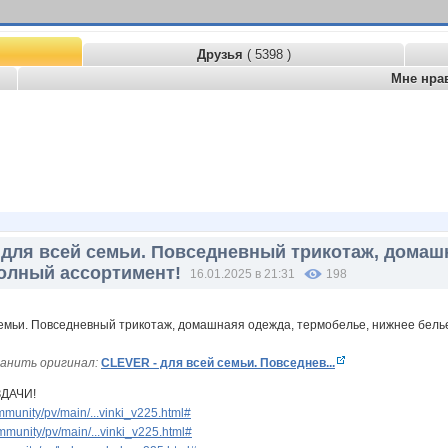
Друзья
( 5398 )
Мне нра
 для всей семьи. Повседневный трикотаж, домаш
Полный ассортимент!
16.01.2025 в 21:31
198
анить оригинал:
CLEVER - для всей семьи. Повседнев...
ЗДАЧИ!
munity/pv/main/...vinki_v225.html#
munity/pv/main/...vinki_v225.html#