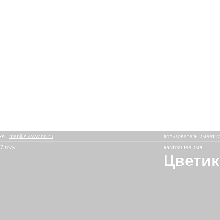
ks
:
mapiks.www.nn.ru
пользователь имеет с
7 году
настоящее имя:
Цветик