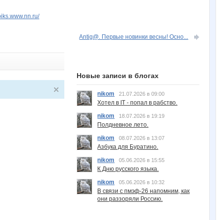
piks.www.nn.ru/
Аntig@. Первые новинки весны! Осно...
Новые записи в блогах
nikom
21.07.2026 в 09:00
Хотел в IT - попал в рабство.
nikom
18.07.2026 в 19:19
Полдневное лето.
nikom
08.07.2026 в 13:07
Азбука для Буратино.
nikom
05.06.2026 в 15:55
К Дню русского языка.
nikom
05.06.2026 в 10:32
В связи с пмэф-26 напомним, как
они раззоряли Россию.