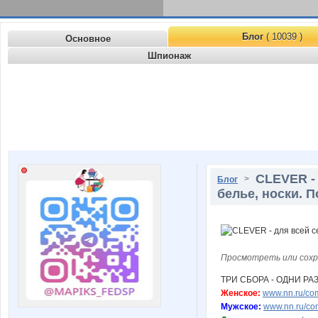
Блог
( 10039 )
Основное
Шпионаж
CLEVER -
>
Блог
белье, носки. 
Просмотреть или сохр
ТРИ СБОРА - ОДНИ РА
Женское:
www.nn.ru/com
Мужское:
www.nn.ru/com