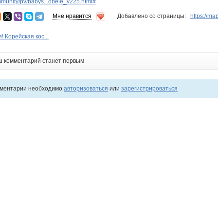
munity/pv/babys...obele_v225.html#
Мне нравится
Добавлено со страницы:
https://ma
! Кoрeйскaя кoс...
ш комментарий станет первым
мментарии необходимо
авторизоваться
или
зарегистрироваться