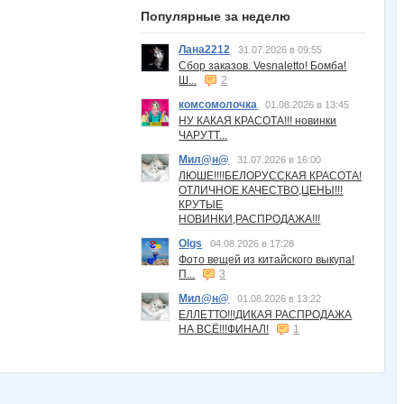
Популярные за неделю
Лана2212
31.07.2026 в 09:55
Сбор заказов. Vesnaletto! Бомба!
Ш...
2
комсомолочка
01.08.2026 в 13:45
НУ КАКАЯ КРАСОТА!!! новинки
ЧАРУТТ...
Мил@н@
31.07.2026 в 16:00
ЛЮШЕ!!!!БЕЛОРУССКАЯ КРАСОТА!
ОТЛИЧНОЕ КАЧЕСТВО,ЦЕНЫ!!!
КРУТЫЕ
НОВИНКИ,РАСПРОДАЖА!!!
Olgs
04.08.2026 в 17:28
Фото вещей из китайского выкупа!
П...
3
Мил@н@
01.08.2026 в 13:22
ЕЛЛЕТТО!!!ДИКАЯ РАСПРОДАЖА
НА ВСЁ!!!ФИНАЛ!
1