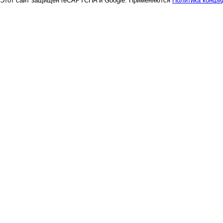
Этот сайт защищен reCAPTCHA и Google. Применяются
Политика конфи