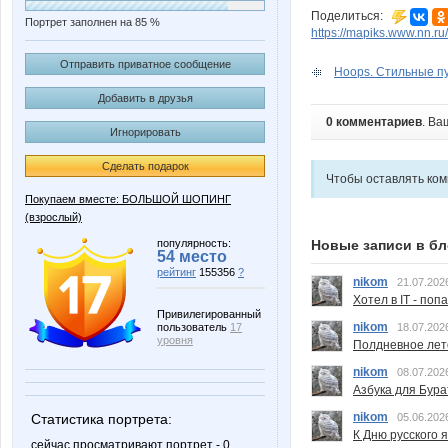
Поделиться:
Портрет заполнен на 85 %
https://mapiks.www.nn.ru/
Отправить приватное сообщение
Hoops. Стильные пух
Добавить в друзья
0 комментариев
. Ва
Игнорировать
Сделать подарок
Чтобы оставлять ко
Покупаем вместе: БОЛЬШОЙ ШОПИНГ
(взрослый)
популярность:
Новые записи в бл
54 место
рейтинг
155356
?
nikom
21.07.202
Хотел в IT - поп
Привилегированный
nikom
пользователь
17
18.07.202
уровня
Полдневное лет
nikom
08.07.202
Азбука для Бура
nikom
Статистика портрета:
05.06.202
К Дню русского 
сейчас просматривают портрет - 0