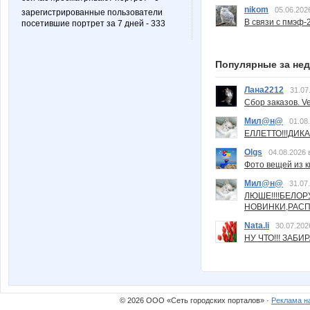
nikom
05.06.202
зарегистрированные пользователи
В связи с пмэф-
посетившие портрет за 7 дней - 333
Популярные за не
Лана2212
31.07
Сбор заказов. Ve
Мил@н@
01.08
ЕЛЛЕТТО!!!ДИК
Olgs
04.08.2026 
Фото вещей из ки
Мил@н@
31.07
ЛЮШЕ!!!!БЕЛО
НОВИНКИ,РАСП
Nata.li
30.07.202
НУ ЧТО!!! ЗАБИ
© 2026 ООО «Сеть городских порталов» ·
Реклама н