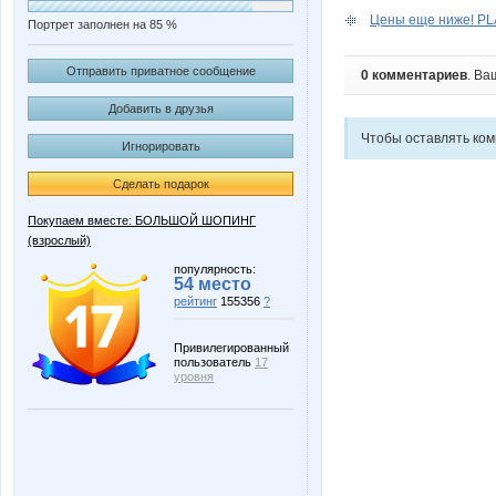
Цены еще ниже! PL
Портрет заполнен на 85 %
Отправить приватное сообщение
0 комментариев
. Ва
Добавить в друзья
Чтобы оставлять ко
Игнорировать
Сделать подарок
Покупаем вместе: БОЛЬШОЙ ШОПИНГ
(взрослый)
популярность:
54 место
рейтинг
155356
?
Привилегированный
пользователь
17
уровня