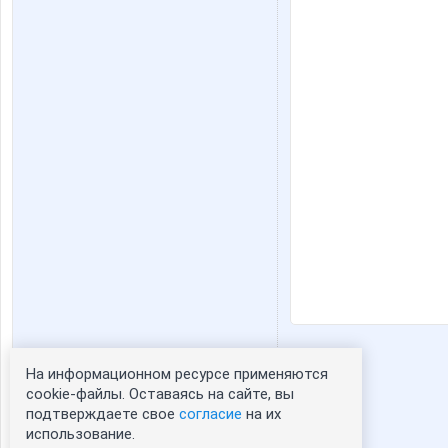
На информационном ресурсе применяются
Статистика портрета:
cookie-файлы. Оставаясь на сайте, вы
подтверждаете свое
согласие
на их
сейчас просматривают портрет -
1
использование.
зарегистрированные пользователи