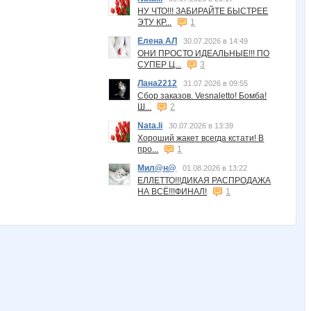
НУ ЧТО!!! ЗАБИРАЙТЕ БЫСТРЕЕ
ЭТУ КР...
1
Елена АЛ
30.07.2026 в 14:49
ОНИ ПРОСТО ИДЕАЛЬНЫЕ!!! ПО
СУПЕР Ц...
3
Лана2212
31.07.2026 в 09:55
Сбор заказов. Vesnaletto! Бомба!
Ш...
2
Nata.li
30.07.2026 в 13:39
Хороший жакет всегда кстати! В
про...
1
Мил@н@
01.08.2026 в 13:22
ЕЛЛЕТТО!!!ДИКАЯ РАСПРОДАЖА
НА ВСЁ!!!ФИНАЛ!
1