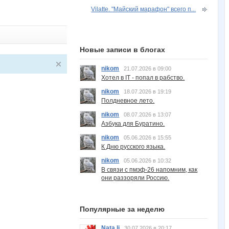
Vilatte. "Майский марафон" всего п...
Новые записи в блогах
nikom
21.07.2026 в 09:00
Хотел в IT - попал в рабство.
nikom
18.07.2026 в 19:19
Полдневное лето.
nikom
08.07.2026 в 13:07
Азбука для Буратино.
nikom
05.06.2026 в 15:55
К Дню русского языка.
nikom
05.06.2026 в 10:32
В связи с пмэф-26 напомним, как
они раззоряли Россию.
Популярные за неделю
Nata.li
30.07.2026 в 20:17