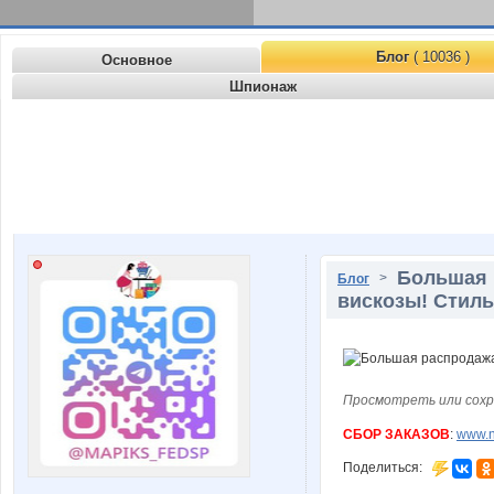
Блог
( 10036 )
Основное
Шпионаж
Большая р
>
Блог
вискозы! Стильн
Просмотреть или сохр
СБОР ЗАКАЗОВ
:
www.n
Поделиться: