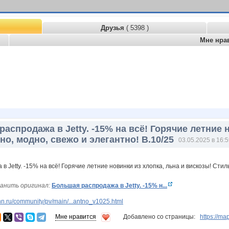
Друзья
( 5398 )
Мне нра
аспродажа в Jetty. -15% на всё! Горячие летние 
о, модно, свежо и элегантно! В.10/25
03.05.2025 в 16:
анить оригинал:
Большая распродажа в Jetty. -15% н...
n.ru/community/pv/main/...antno_v1025.html
Мне нравится
Добавлено со страницы:
https://ma