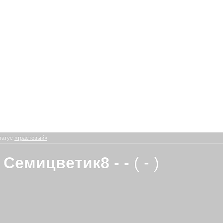
татус
«трастовый»
 Семицветик8 - -
( - )