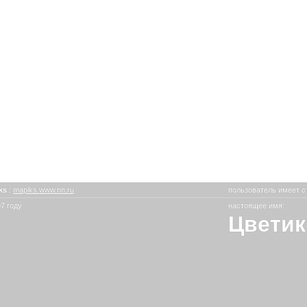
ks
:
mapiks.www.nn.ru
пользователь имеет с
7 году
настоящее имя:
Цветик