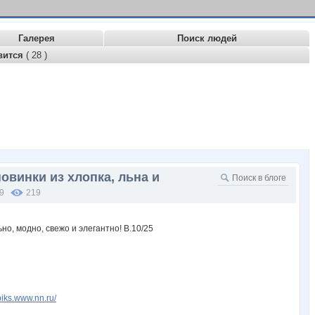
Галерея
Поиск людей
вится
( 28 )
новинки из хлопка, льна и
59
219
piks.www.nn.ru/