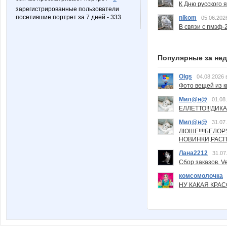
К Дню русского 
зарегистрированные пользователи
посетившие портрет за 7 дней - 333
nikom
05.06.202
В связи с пмэф-
Популярные за не
Olgs
04.08.2026 
Фото вещей из ки
Мил@н@
01.08
ЕЛЛЕТТО!!!ДИК
Мил@н@
31.07
ЛЮШЕ!!!!БЕЛО
НОВИНКИ,РАСП
Лана2212
31.07
Сбор заказов. Ve
комсомолочка
НУ КАКАЯ КРАСОТ