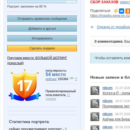
СБОР ЗАКАЗОВ
:
www.n
Портрет заполнен на 85 %
Поделиться:
https://mapiks.www.nn.ru/
Отправить приватное сообщение
Одежда от дизайнера
Добавить в друзья
Игнорировать
0 комментариев
. Ва
Сделать подарок
Покупаем вместе: БОЛЬШОЙ ШОПИНГ
Чтобы оставлять ко
(взрослый)
популярность:
54 место
Новые записи в бл
+10 ↑
рейтинг
155366
?
nikom
21.07.202
Привилегированный
Хотел в IT - поп
пользователь
17
уровня
nikom
18.07.202
Полдневное лет
nikom
08.07.202
Азбука для Бура
Статистика портрета:
nikom
05.06.202
сейчас просматривают портрет -
3