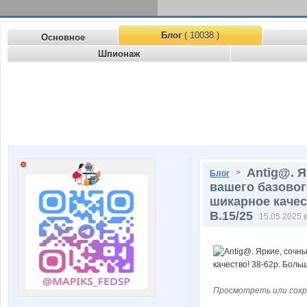
Блог
( 10038 )
Основное
Шпионаж
Аntig@. Я
>
Блог
вашего базовог
шикарное качес
В.15/25
15.05.2025 в
Просмотреть или сохр