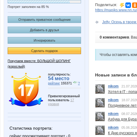
Поделиться:
Портрет заполнен на 85 %
https://mapiks.www.nn.ru/
Отправить приватное сообщение
Jetty. Осень в твоем
Добавить в друзья
0 комментариев
. Ва
Игнорировать
Сделать подарок
Чтобы оставлять ко
Покупаем вместе: БОЛЬШОЙ ШОПИНГ
(взрослый)
популярность:
Новые записи в бл
54 место
+5 ↑
рейтинг
155371
?
nikom
21.07.202
Хотел в IT - поп
Привилегированный
nikom
пользователь
17
18.07.202
уровня
Полдневное лет
nikom
08.07.202
Азбука для Бура
nikom
Статистика портрета:
05.06.202
К Дню русского 
сейчас просматривают портрет - 0