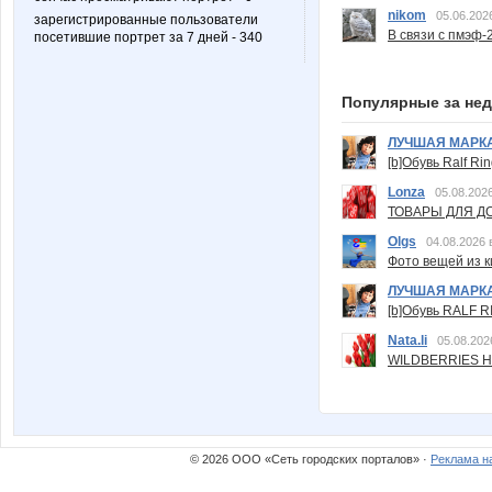
nikom
05.06.202
зарегистрированные пользователи
В связи с пмэф-
посетившие портрет за 7 дней - 340
Популярные за не
ЛУЧШАЯ МАРК
[b]Обувь Ralf Ri
Lonza
05.08.2026
ТОВАРЫ ДЛЯ ДО
Olgs
04.08.2026 
Фото вещей из ки
ЛУЧШАЯ МАРК
[b]Обувь RALF RI
Nata.li
05.08.202
WILDBERRIES Н
© 2026 ООО «Сеть городских порталов» ·
Реклама н