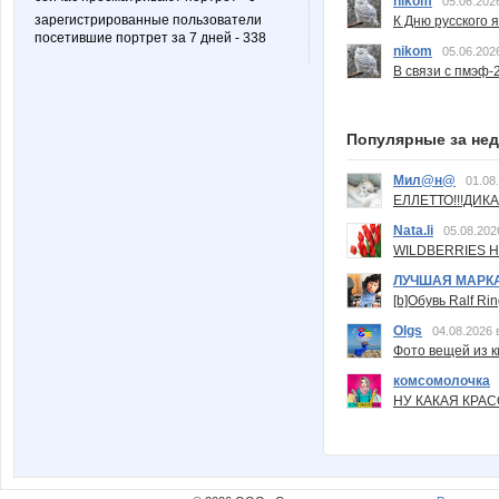
nikom
05.06.202
зарегистрированные пользователи
К Дню русского 
посетившие портрет за 7 дней - 338
nikom
05.06.202
В связи с пмэф-
Популярные за не
Мил@н@
01.08
ЕЛЛЕТТО!!!ДИК
Nata.li
05.08.202
WILDBERRIES Н
ЛУЧШАЯ МАРК
[b]Обувь Ralf Ri
Olgs
04.08.2026 
Фото вещей из ки
комсомолочка
НУ КАКАЯ КРАСОТ