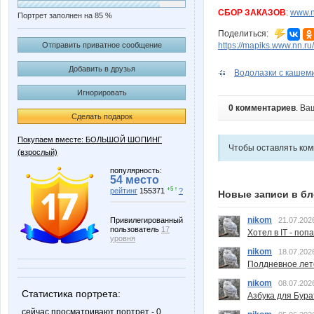
СБОР ЗАКАЗОВ
:
www.n
Портрет заполнен на 85 %
Поделиться:
https://mapiks.www.nn.ru/
Отправить приватное сообщение
Добавить в друзья
Водолазки с кашеми
Игнорировать
0 комментариев
. Ва
Сделать подарок
Покупаем вместе: БОЛЬШОЙ ШОПИНГ
Чтобы оставлять ко
(взрослый)
популярность:
54 место
+5 ↑
рейтинг
155371
?
Новые записи в бл
nikom
21.07.202
Привилегированный
пользователь
17
Хотел в IT - поп
уровня
nikom
18.07.202
Полдневное лет
nikom
08.07.202
Статистика портрета:
Азбука для Бура
сейчас просматривают портрет - 0