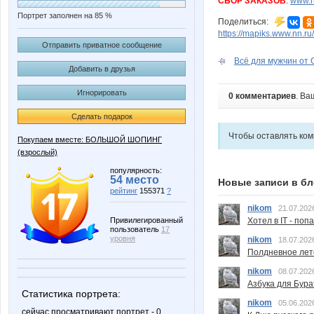
СБОР ЗАКАЗОВ
:
www.n
Портрет заполнен на 85 %
Поделиться:
https://mapiks.www.nn.ru/
Отправить приватное сообщение
Всё для мужчин от G
Добавить в друзья
Игнорировать
0 комментариев
. Ва
Сделать подарок
Чтобы оставлять ко
Покупаем вместе: БОЛЬШОЙ ШОПИНГ
(взрослый)
популярность:
54 место
Новые записи в бл
рейтинг
155371
?
nikom
21.07.202
Хотел в IT - поп
Привилегированный
пользователь
17
уровня
nikom
18.07.202
Полдневное лет
nikom
08.07.202
Азбука для Бура
Статистика портрета:
nikom
05.06.202
сейчас просматривают портрет - 0