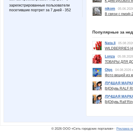
К Дню русского 
зарегистрированные пользователи
nikom
05.06.202
посетившие портрет за 7 дней - 352
В связи с пмэф-
Популярные за не
Nata.li
05.08.202
WILDBERRIES Н
Lonza
05.08.2026
ТОВАРЫ ДЛЯ ДО
Olgs
04.08.2026 
Фото вещей из ки
ЛУЧШАЯ МАРК
[b]Обувь RALF RI
ЛУЧШАЯ МАРК
[b]Обувь Ralf Ri
© 2026 ООО «Сеть городских порталов» ·
Реклама н