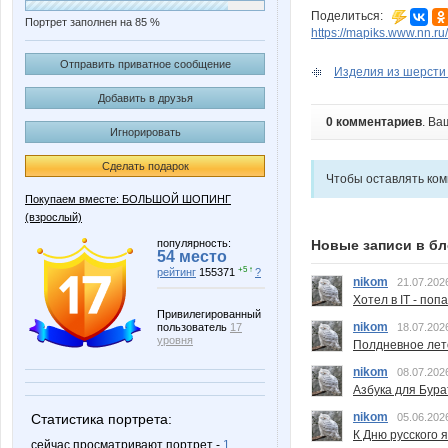
Поделиться:
Портрет заполнен на 85 %
https://mapiks.www.nn.ru/
Отправить приватное сообщение
Изделия из шерсти 
Добавить в друзья
0 комментариев
. Ва
Игнорировать
Сделать подарок
Чтобы оставлять ко
Покупаем вместе: БОЛЬШОЙ ШОПИНГ
(взрослый)
популярность:
Новые записи в бл
54 место
+5 ↑
рейтинг
155371
?
nikom
21.07.202
Хотел в IT - поп
Привилегированный
nikom
пользователь
17
18.07.202
уровня
Полдневное лет
nikom
08.07.202
Азбука для Бура
nikom
Статистика портрета:
05.06.202
К Дню русского 
сейчас просматривают портрет -
1