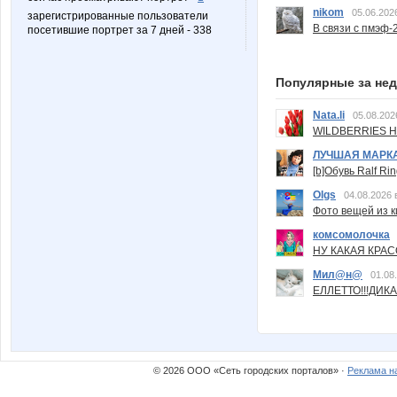
nikom
05.06.202
зарегистрированные пользователи
В связи с пмэф-
посетившие портрет за 7 дней - 338
Популярные за не
Nata.li
05.08.202
WILDBERRIES Н
ЛУЧШАЯ МАРК
[b]Обувь Ralf Ri
Olgs
04.08.2026 
Фото вещей из ки
комсомолочка
НУ КАКАЯ КРАСОТ
Мил@н@
01.08
ЕЛЛЕТТО!!!ДИК
© 2026 ООО «Сеть городских порталов» ·
Реклама н