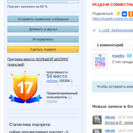
РАЗДАЧИ СОВМЕСТН
Портрет заполнен на 85 %
Поделиться:
https://mapiks.www.nn.ru/
Отправить приватное сообщение
Добавить в друзья
L-craft. Зафиксиров
Игнорировать
1 комментарий
Сделать подарок
mapiks
Покупаем вместе: БОЛЬШОЙ ШОПИНГ
Стоп сегод
(взрослый)
популярность:
54 место
рейтинг
155356
?
Чтобы оставлять ко
Привилегированный
пользователь
17
уровня
Новые записи в бл
nikom
21.07.202
Хотел в IT - поп
Статистика портрета:
nikom
18.07.202
сейчас просматривают портрет - 0