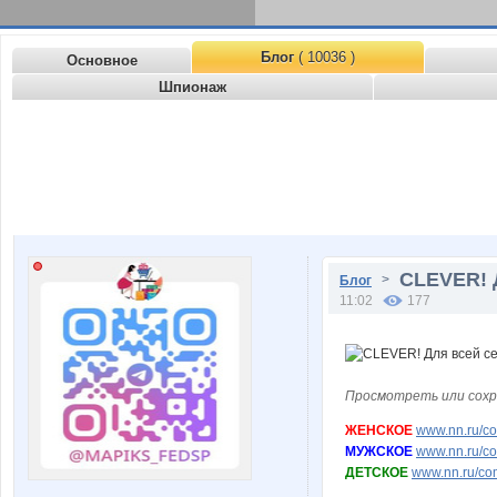
Блог
( 10036 )
Основное
Шпионаж
CLEVER! 
>
Блог
11:02
177
Просмотреть или сохр
ЖЕНСКОЕ
www.nn.ru/co
МУЖСКОЕ
www.nn.ru/co
ДЕТСКОЕ
www.nn.ru/com