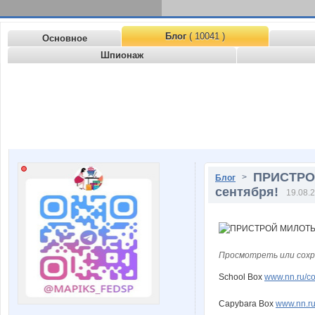
Блог
( 10041 )
Основное
Шпионаж
ПРИСТРОЙ
>
Блог
сентября!
19.08.2
Просмотреть или сохр
School Box
www.nn.ru/co
Capybara Box
www.nn.ru