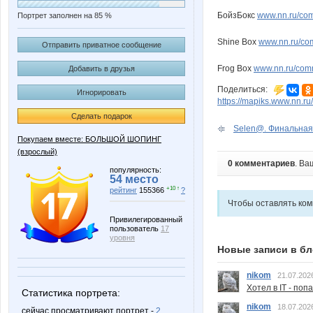
БойзБокс
www.nn.ru/com
Портрет заполнен на 85 %
Shine Box
www.nn.ru/com
Отправить приватное сообщение
Frog Box
www.nn.ru/comm
Добавить в друзья
Поделиться:
Игнорировать
https://mapiks.www.nn.ru/
Сделать подарок
Sеlеn@. Финальная 
Покупаем вместе: БОЛЬШОЙ ШОПИНГ
(взрослый)
0 комментариев
. Ва
популярность:
54 место
+10 ↑
рейтинг
155366
?
Чтобы оставлять ко
Привилегированный
пользователь
17
уровня
Новые записи в бл
nikom
21.07.202
Хотел в IT - поп
Статистика портрета:
nikom
18.07.202
сейчас просматривают портрет -
2