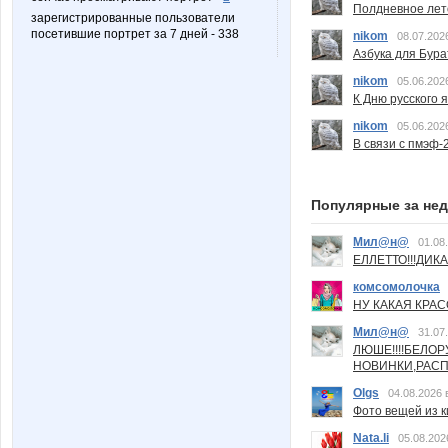
Полдневное лет
зарегистрированные пользователи
посетившие портрет за 7 дней - 338
nikom
08.07.202
Азбука для Бура
nikom
05.06.202
К Дню русского 
nikom
05.06.202
В связи с пмэф-
Популярные за не
Мил@н@
01.08
ЕЛЛЕТТО!!!ДИК
комсомолочка
НУ КАКАЯ КРАСОТ
Мил@н@
31.07
ЛЮШЕ!!!!БЕЛО
НОВИНКИ,РАСП
Olgs
04.08.2026 
Фото вещей из ки
Nata.li
05.08.202