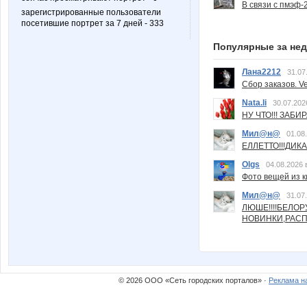
В связи с пмэф-
зарегистрированные пользователи
посетившие портрет за 7 дней - 333
Популярные за не
Лана2212
31.07
Сбор заказов. Ve
Nata.li
30.07.202
НУ ЧТО!!! ЗАБИ
Мил@н@
01.08
ЕЛЛЕТТО!!!ДИК
Olgs
04.08.2026 
Фото вещей из ки
Мил@н@
31.07
ЛЮШЕ!!!!БЕЛО
НОВИНКИ,РАСП
© 2026 ООО «Сеть городских порталов» ·
Реклама н