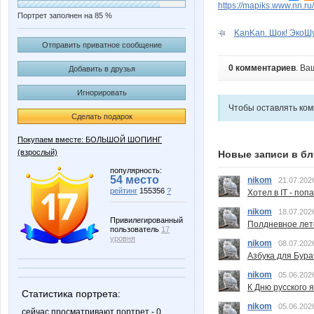
https://mapiks.www.nn.ru/
Портрет заполнен на 85 %
KanKan. Шок! ЭкоШу
Отправить приватное сообщение
0 комментариев
. Ва
Добавить в друзья
Игнорировать
Чтобы оставлять ко
Сделать подарок
Покупаем вместе: БОЛЬШОЙ ШОПИНГ
(взрослый)
Новые записи в бл
популярность:
54 место
nikom
21.07.202
рейтинг
155356
?
Хотел в IT - поп
nikom
18.07.202
Привилегированный
Полдневное лет
пользователь
17
уровня
nikom
08.07.202
Азбука для Бура
nikom
05.06.202
К Дню русского 
Статистика портрета:
nikom
05.06.202
сейчас просматривают портрет - 0