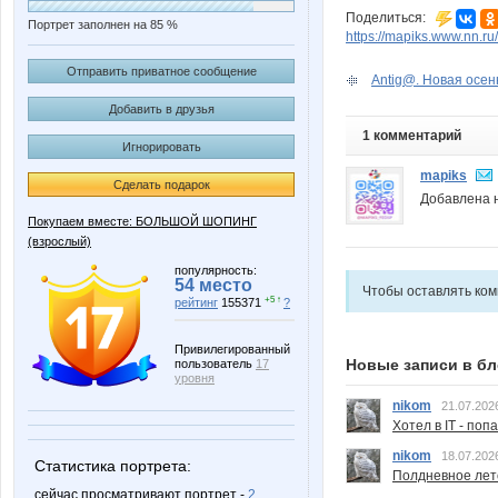
Поделиться:
Портрет заполнен на 85 %
https://mapiks.www.nn.ru/
Отправить приватное сообщение
Аntig@. Новая осенн
Добавить в друзья
1 комментарий
Игнорировать
mapiks
Сделать подарок
Добавлена н
Покупаем вместе: БОЛЬШОЙ ШОПИНГ
(взрослый)
популярность:
54 место
Чтобы оставлять ко
+5 ↑
рейтинг
155371
?
Привилегированный
Новые записи в бл
пользователь
17
уровня
nikom
21.07.202
Хотел в IT - поп
nikom
18.07.202
Статистика портрета:
Полдневное лет
сейчас просматривают портрет -
2