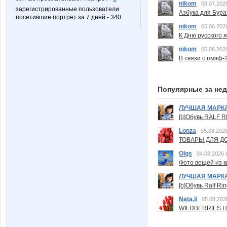
nikom
08.07.202
зарегистрированные пользователи
Азбука для Бура
посетившие портрет за 7 дней - 340
nikom
05.06.202
К Дню русского 
nikom
05.06.202
В связи с пмэф-
Популярные за не
ЛУЧШАЯ МАРК
[b]Обувь RALF RI
Lonza
05.08.2026
ТОВАРЫ ДЛЯ ДО
Olgs
04.08.2026 
Фото вещей из ки
ЛУЧШАЯ МАРК
[b]Обувь Ralf Ri
Nata.li
05.08.202
WILDBERRIES Н