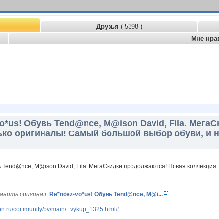
Друзья
( 5398 )
Мне нра
o*us! Обувь Tend@nce, M@ison David, Fila. Мега
ько оригиналы! Самый большой выбор обуви, и не
анить оригинал:
Re*ndez-vo*us! Обувь Tend@nce, M@i...
n.ru/community/pv/main/...vykup_1325.html#