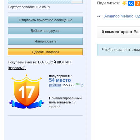
Поделиться:
Портрет заполнен на 85 %
Almando Melado. Од
Отправить приватное сообщение
Добавить в друзья
0 комментариев
. Ва
Игнорировать
Чтобы оставлять ко
Сделать подарок
Покупаем вместе: БОЛЬШОЙ ШОПИНГ
(взрослый)
популярность:
54 место
+10 ↑
рейтинг
155366
?
Привилегированный
пользователь
17
уровня