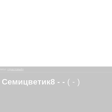
татус
«трастовый»
 Семицветик8 - -
( - )