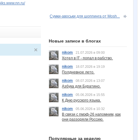
piks.www.nn.ru/
Сумки-авоськи для шоппинга от Mosh...
Новые записи в блогах
nikom
21.07.2026 в 09:00
Хотел в IT - попал в рабство.
nikom
18.07.2026 в 19:19
Полдневное лето.
nikom
08.07.2026 в 13:07
Азбука для Буратино.
nikom
05.06.2026 в 15:55
К Дню русского языка.
nikom
05.06.2026 в 10:32
В связи с пмэф-26 напомним, как
они раззоряли Россию.
Популярные за неделю