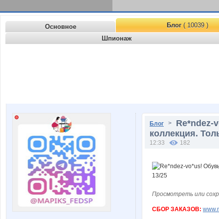
Блог
( 10039 )
Основное
Шпионаж
Re*ndez-v
>
Блог
коллекция. Тол
12:33
182
Просмотреть или сохр
СБОР ЗАКАЗОВ:
www.n