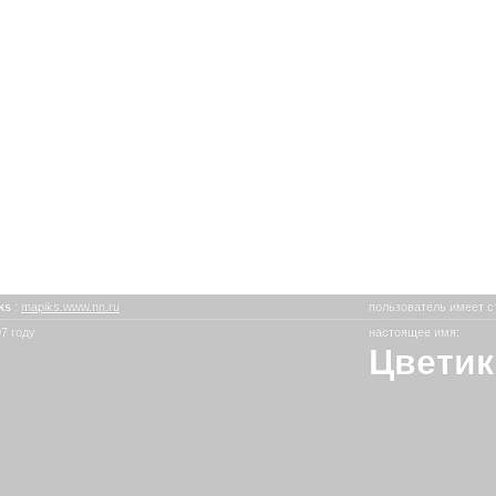
ks
:
mapiks.www.nn.ru
пользователь имеет с
7 году
настоящее имя:
Цветик