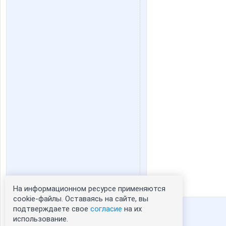
На информационном ресурсе применяются
Статистика портрета:
cookie-файлы. Оставаясь на сайте, вы
подтверждаете свое
согласие
на их
сейчас просматривают портрет - 0
использование.
зарегистрированные пользователи