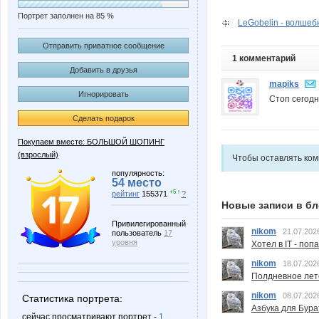
Портрет заполнен на 85 %
LeGobelin - волшеб
Отправить приватное сообщение
1 комментарий
Добавить в друзья
mapiks
Игнорировать
Стоп сегодн
Сделать подарок
Покупаем вместе: БОЛЬШОЙ ШОПИНГ
(взрослый)
Чтобы оставлять ко
популярность:
54 место
+5 ↑
рейтинг
155371
?
Новые записи в бл
Привилегированный
nikom
21.07.202
пользователь
17
уровня
Хотел в IT - поп
nikom
18.07.202
Полдневное лет
nikom
08.07.202
Статистика портрета:
Азбука для Бура
сейчас просматривают портрет -
1