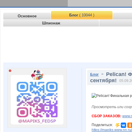
Блог
( 10044 )
Основное
Шпионаж
Pelican! 
>
Блог
сентября!
05.09.2
Просмотреть или сохр
СБОР ЗАКАЗОВ:
www.n
Поделиться:
https://mapiks.www.nn.ru/