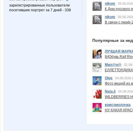
nikom
05.06.202
зарегистрированные пользователи
К Дню русского 
посетившие портрет за 7 дней - 338
nikom
05.06.202
В связи с пмэф-
Популярные за не
ЛУЧШАЯ МАРК
[b]Обувь Ralf Ri
Мил@н@
01.08
ЕЛЛЕТТО!!!ДИК
Olgs
04.08.2026 
Фото вещей из ки
Nata.li
05.08.202
WILDBERRIES Н
комсомолочка
НУ КАКАЯ КРАСОТ