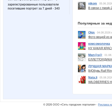
nikom
05.06.202
зарегистрированные пользователи
В связи с пмэф-
посетившие портрет за 7 дней - 340
Популярные за не
Olgs
04.08.2026 
Фото вещей из ки
комсомолочка
НУ КАКАЯ КРАСОТ
Мил@н@
01.08
ЕЛЛЕТТО!!!ДИК
ЛУЧШАЯ МАРК
[b]Обувь Ralf Ri
Nata.li
05.08.202
WILDBERRIES Н
© 2026 ООО «Сеть городских порталов» ·
Реклама н