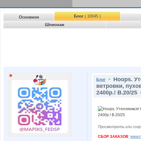
Блог
( 10045 )
Основное
Шпионаж
Hoops. У
>
Блог
ветровки, пухо
2400р.! В.20/25
Просмотреть или сохр
СБОР ЗАКАЗОВ
:
www.n