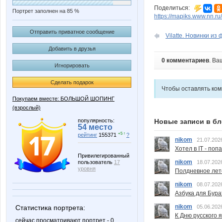
Поделиться:
Портрет заполнен на 85 %
https://mapiks.www.nn.ru/
Отправить приватное сообщение
Vilatte. Новинки из 
Добавить в друзья
0 комментариев
. Ва
Игнорировать
Сделать подарок
Чтобы оставлять ко
Покупаем вместе: БОЛЬШОЙ ШОПИНГ
(взрослый)
популярность:
Новые записи в бл
54 место
+5 ↑
рейтинг
155371
?
nikom
21.07.202
Хотел в IT - поп
Привилегированный
nikom
пользователь
17
18.07.202
уровня
Полдневное лет
nikom
08.07.202
Азбука для Бура
nikom
Статистика портрета:
05.06.202
К Дню русского 
сейчас просматривают портрет - 0