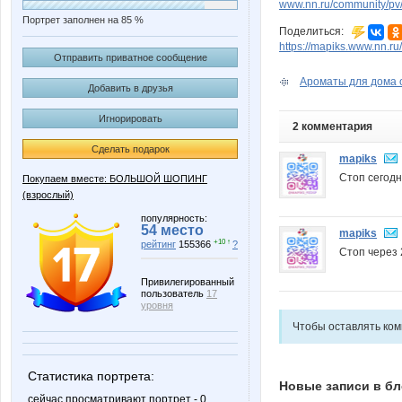
www.nn.ru/community/pv/
Портрет заполнен на 85 %
Поделиться:
https://mapiks.www.nn.ru/
Отправить приватное сообщение
Ароматы для дома о
Добавить в друзья
Игнорировать
2 комментария
Сделать подарок
mapiks
Стоп сегодн
Покупаем вместе: БОЛЬШОЙ ШОПИНГ
(взрослый)
популярность:
54 место
mapiks
+10 ↑
рейтинг
155366
?
Стоп через 
Привилегированный
пользователь
17
уровня
Чтобы оставлять ко
Статистика портрета:
Новые записи в бл
сейчас просматривают портрет - 0