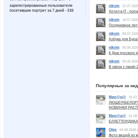
зарегистрированные пользователи
nikom
21.07.202
посетившие портрет за 7 дней - 338
Хотел в IT - поп
nikom
18.07.202
Полдневное лет
nikom
08.07.202
Азбука для Бура
nikom
05.06.202
К Дню русского 
nikom
05.06.202
В связи с пмэф-
Популярные за не
Мил@н@
31.07
ЛЮШЕ!!!!БЕЛО
НОВИНКИ,РАСП
Мил@н@
01.08
ЕЛЛЕТТО!!!ДИК
Olgs
04.08.2026 
Фото вещей из ки